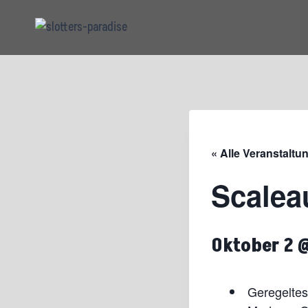
Zum
Inhalt
springen
« Alle Veranstaltu
Scalea
Oktober 2 
Geregelte