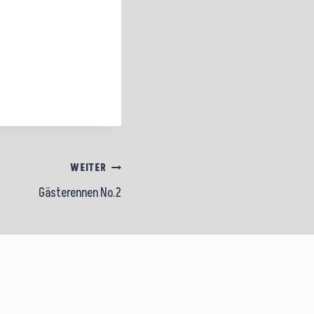
WEITER
Gästerennen No.2