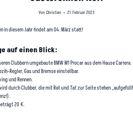
Von
Christian
21. Februar 2023
n in diesem Jahr findet am 04. März statt!
e auf einen Blick:
nseren Clubbern umgebaute BMW M1 Procar aus dem Hause Carrera.
zih-Regler, Gas und Bremse einstellbar.
fying und Rennen.
wird durch Clubber, die mit Rat und Tat zur Seite stehen „aufgefüll
nz!).
eträgt 20 €.