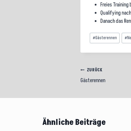
Freies Training 
Qualifying nach
Danach das Renn
Schlagworte:
#
Gästerennen
#
N
Beitragsnavig
ZURÜCK
Gästerennen
Ähnliche Beiträge