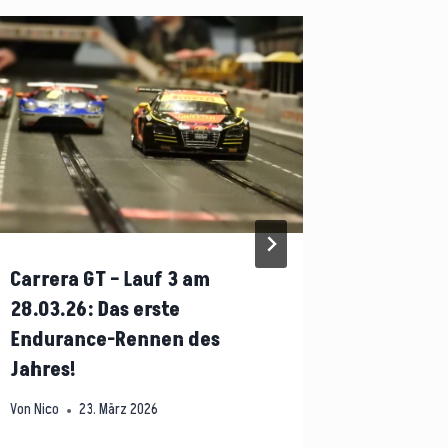
Carrera GT – Lauf 3 am
Bahnbet
28.03.26: Das erste
Von
Christia
Endurance-Rennen des
Jahres!
Von
Nico
23. März 2026