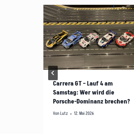
am
Carrera GT – Lauf 4 am
Samstag: Wer wird die
Porsche-Dominanz brechen?
Von
Lutz
12. Mai 2026