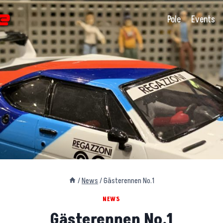
Pole
Events
/
News
/
Gästerennen No.1
NEWS
Gästerennen No.1