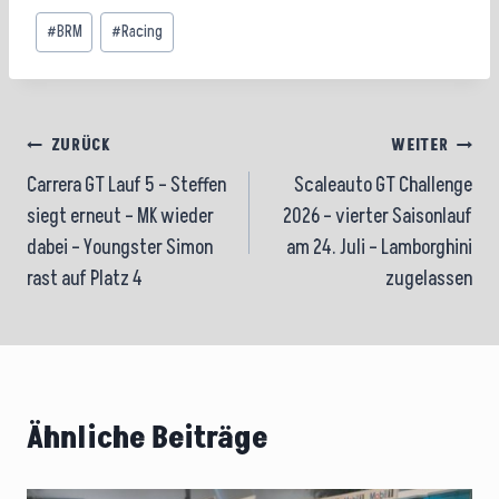
Schlagworte:
#
BRM
#
Racing
Beitragsnavigation
ZURÜCK
WEITER
Carrera GT Lauf 5 – Steffen
Scaleauto GT Challenge
siegt erneut – MK wieder
2026 – vierter Saisonlauf
dabei – Youngster Simon
am 24. Juli – Lamborghini
rast auf Platz 4
zugelassen
Ähnliche Beiträge