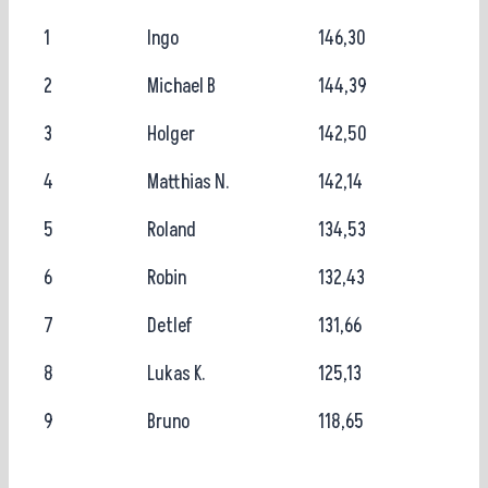
1
Ingo
146,30
2
Michael B
144,39
3
Holger
142,50
4
Matthias N.
142,14
5
Roland
134,53
6
Robin
132,43
7
Detlef
131,66
8
Lukas K.
125,13
9
Bruno
118,65