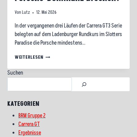
Von
Lutz
12. Mai 2026
In der vergangenen drei Läufen der Carrera GT3 Serie
belegten auf dem Ladenburger Rundkurs im Slotters
Paradise die Porsche mindestens…
CARRERA
WEITERLESEN
GT
–
Suchen
LAUF
4
AM
SAMSTAG:
KATEGORIEN
WER
WIRD
BRM Gruppe 2
DIE
Carrera GT
PORSCHE-
Ergebnisse
DOMINANZ