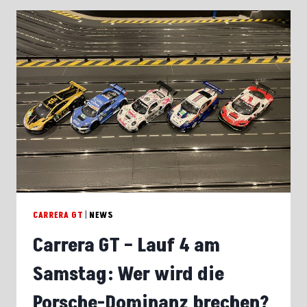
NR.
4:
EIN
FORD
VOR
DEN
PORSCHE
–
START
UND
ZIELSIEG
FÜR
STEFFEN
CARRERA GT
|
NEWS
Carrera GT – Lauf 4 am
Samstag: Wer wird die
Porsche-Dominanz brechen?